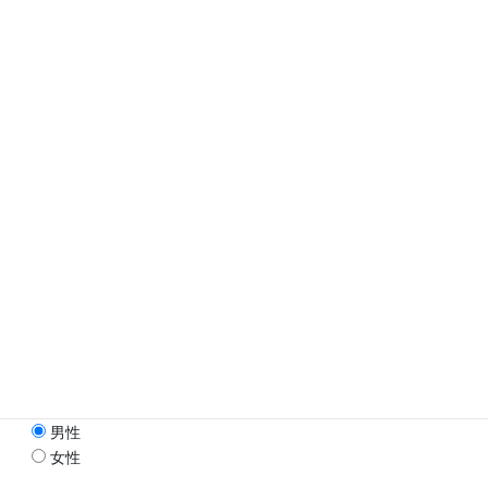
第1希望
（必須）
第2希望
（任意）
第3希望
（任意）
保護者様情報
保護者様氏名
（必須）
お子様情報
お名前
（必須）
ふりがな
（必須）
性別
（必須）
男性
女性