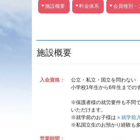
施設概要
料金体系
会員種別・
施設概要
入会資格：
公立・私立・国立を問わない
小学校1年生から6年生までの
※保護者様の就労要件も不問
いただけます。
※就学前のお子様は
» 就学前
※私国立生のお預かり経験も
営業時間：