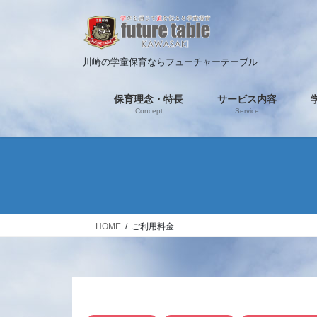
コ
ナ
ン
ビ
テ
ゲ
ン
ー
川崎の学童保育ならフューチャーテーブル
ツ
シ
へ
ョ
保育理念・特長
サービス内容
ス
ン
Concept
Service
キ
に
ッ
移
プ
動
HOME
ご利用料金