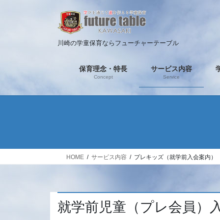
コ
ナ
ン
ビ
テ
ゲ
ン
ー
川崎の学童保育ならフューチャーテーブル
ツ
シ
へ
ョ
保育理念・特長
サービス内容
ス
ン
Concept
Service
キ
に
ッ
移
プ
動
HOME
サービス内容
プレキッズ（就学前入会案内）
就学前児童（プレ会員）