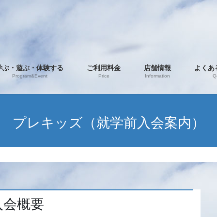
学ぶ・遊ぶ・体験する
ご利用料金
店舗情報
よくあ
Program&Event
Price
Information
Q
プレキッズ（就学前入会案内）
入会概要